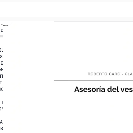
ado
BLE. PROYECTOS
S. PROYECTOS
ES PDF
ONES PDF
ATRONES PDF
ATRONES PDF
IORES. + PATRONES PDF
 INVITADOS
DISEÑO Y PATRONAJE ASISTIDO POR ORDENADOR
DA
. BORDADO