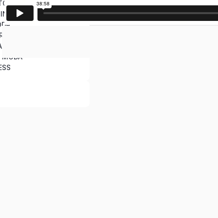
TÓRICO Y ESCÉNICO
A INDUMENTARIA
ODA
TRACIÓN
APEADO SOBRE MANIQUÍ
E MODA
ESS