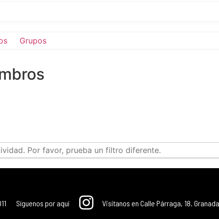
os
Grupos
embros
idad. Por favor, prueba un filtro diferente.
011
Síguenos por aquí
Visítanos en Calle Párraga, 18. Granada