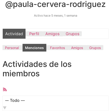
@paula-cervera-rodriguez
Activo hace 5 meses, 1 semana
Actividad
Perfil
Amigos
Grupos
Personal
Menciones
Favoritos
Amigos
Grupos
Actividades de los
miembros
Feed
RSS
Mostrar: